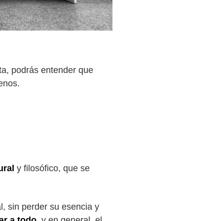
ta, podrás entender que
enos.
ural
y filosófico, que se
l, sin perder su esencia y
ar a todo
, y en general, el